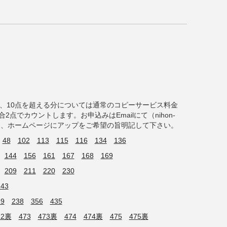
料、10点を超える分については通常のコピーサービス料金
点でカウントします。お申込みはEmailにて（nihon-
tlook.jp）、ホームページにアップをご希望の旨明記して下さい。
48
102
113
115
116
134
136
144
156
161
167
168
169
209
211
220
230
243
29
238
356
435
72裏
473
473裏
474
474裏
475
475裏