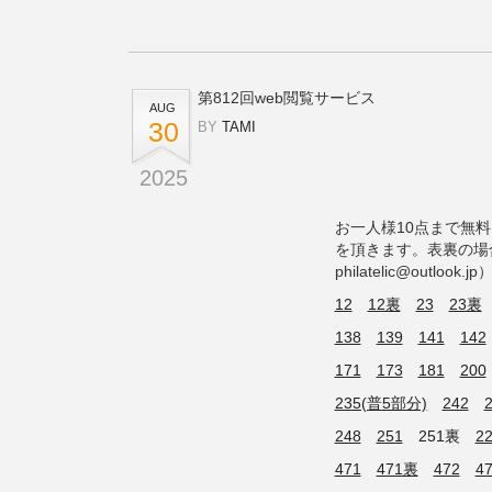
第812回web閲覧サービス
AUG
30
BY
TAMI
2025
お一人様10点まで無
を頂きます。表裏の場合2
philatelic@ou
12
12裏
23
23裏
138
139
141
142
171
173
181
200
235(普5部分)
242
248
251
251裏
2
471
471裏
472
4